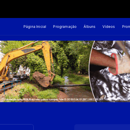
o
Brasil Caminhoneiro com Jurandir Ferrante e Laize Ribeiro
Página Inicial
Programação
Álbuns
Vídeos
Pro