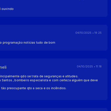
d ouvindo
04/10/2025 • 19:25
o programação notícias tudo de bom
neli
04/10/2025 • 11:18
incipalmente qdo se trata de seguranças e atitudes.
a Santos , bombeiro especialista e com certeza alguém que deve
 tão preocupante qto a seca e os incêndios.