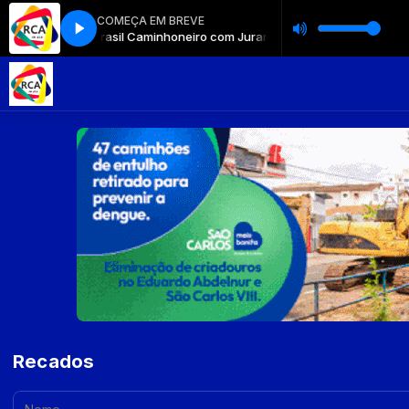
COMEÇA EM BREVE
Brasil Caminhoneiro com Jurandir Ferrante e Laize Ribeir
Recados
Nome: