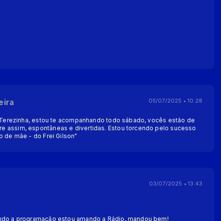
eira
05/07/2025 • 10:28
ia Terezinha, estou te acompanhando todo sábado, vocês estão de
e assim, espontâneas e divertidas. Estou torcendo pelo sucesso
o de mãe - do Frei Gilson"
03/07/2025 • 13:43
indo a programação estou amando a Rádio, mandou bem!