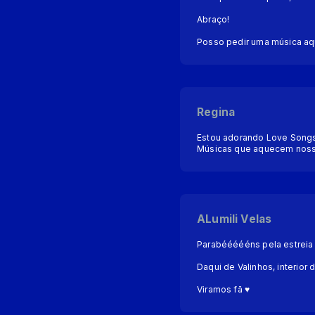
Abraço!
Posso pedir uma música aq
Regina
Estou adorando Love Songs
Músicas que aquecem nosso
ALumili Velas
Parabéééééns pela estreia E
Daqui de Valinhos, interior
Viramos fã ♥︎