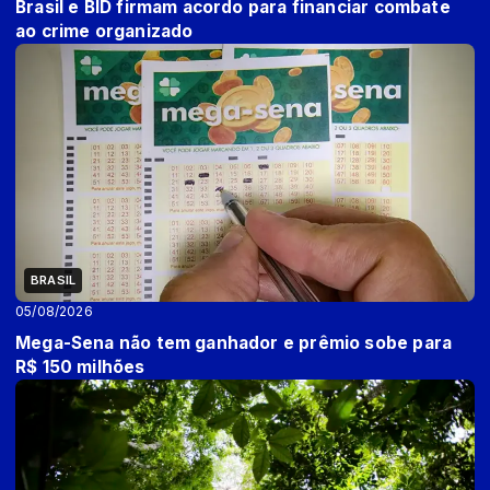
Brasil e BID firmam acordo para financiar combate
ao crime organizado
BRASIL
05/08/2026
Mega-Sena não tem ganhador e prêmio sobe para
R$ 150 milhões