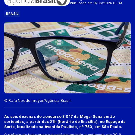
Publicado em 11/06/2026 09:41
BRASIL
© Rafa Neddermeyer/Agência Brasil
As seis dezenas do concurso 3.017 da Mega-Sena serão
sorteadas, a partir das 21h (horário de Brasília), no Espaço da
Sorte, localizado na Avenida Paulista, nº 750, em São Paulo.
O prêmio da faixa principal está acumulado e estimado em R$ 8