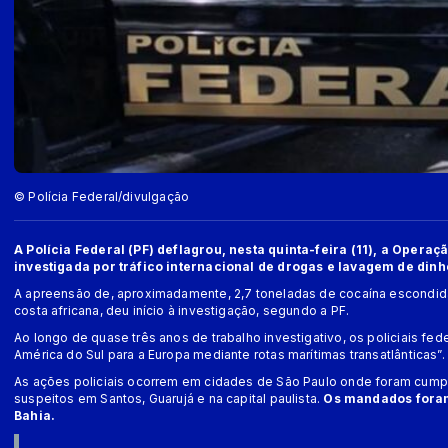
© Polícia Federal/divulgação
A Polícia Federal (PF) deflagrou, nesta quinta-feira (11), a Ope
investigada por tráfico internacional de drogas e lavagem de dinh
A apreensão de, aproximadamente, 2,7 toneladas de cocaína escondida
costa africana, deu início à investigação, segundo a PF.
Ao longo de quase três anos de trabalho investigativo, os policiais fed
América do Sul para a Europa mediante rotas marítimas transatlânticas”.
As ações policiais ocorrem em cidades de São Paulo onde foram cum
suspeitos em Santos, Guarujá e na capital paulista.
Os mandados foram 
Bahia.