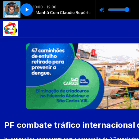
10:00 - 12:00
o Roberto
Manhã Com Claudio Repórter com Claudio Roberto
PF combate tráfico internacional 