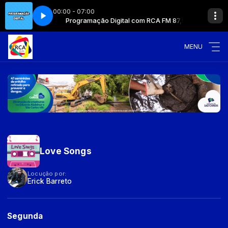
00:00 - 07:00
com RCA FM 87,9
Programação Digital com RCA FM 87,9
MENU
Love Songs
Locução por:
Erick Barreto
Segunda